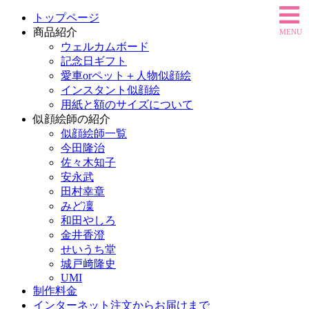
トップページ
商品紹介
MENU
ウェルカムボード
記念日ギフト
愛車orペット＋人物似顔絵
インスタント似顔絵
用紙と額のサイズについて
似顔絵師の紹介
似顔絵師一覧
今田隆治
佐々木知子
安永武
田村幸章
みど凜
和田やしろ
金井香澄
せいうち堂
城戸﨑隆史
UMI
制作料金
インターネット注文からお届けまで